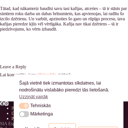
Tātad, kad nākamreiz baudīsi savu tasi kafijas, atceries – tā ir stāsts par
simtiem roku darba un dabas brīnumiem, kas apvienojas, lai radītu šo
izcilo dzērienu. Un varbūt, apzinoties šo garo un rūpīgo procesu, tava
kafijas pieredze kļūs vēl vērtīgāka. Kafija nav tikai dzēriens – tā ir
piedzīvojums, ko vērts izbaudīt.
Leave a Reply
Lai komentētu, jums
jāpiesakās
sistēmā.
Šajā vietnē tiek izmantotas sīkdatnes, lai
nodrošinātu vislabāko pieredzi tās lietošanā.
Uzzināt vairāk
Tehniskās
Tehniskās
Privātuma politika
Distances līgums
Mārketinga
Mārketinga
Piegāde
SIA Espressioso, 40203311177