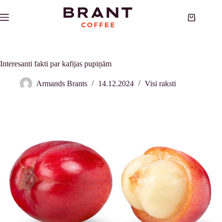
Skip
to
Shopping
content
cart
Interesanti fakti par kafijas pupiņām
Armands Brants
14.12.2024
Visi raksti