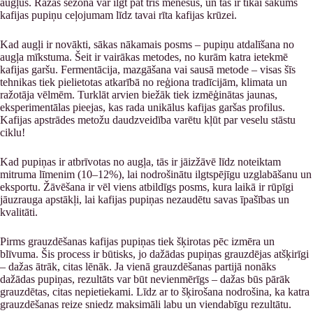
augļus. Ražas sezona var ilgt pat trīs mēnešus, un tas ir tikai sākums
kafijas pupiņu ceļojumam līdz tavai rīta kafijas krūzei.
Kad augļi ir novākti, sākas nākamais posms – pupiņu atdalīšana no
augļa mīkstuma. Šeit ir vairākas metodes, no kurām katra ietekmē
kafijas garšu. Fermentācija, mazgāšana vai sausā metode – visas šīs
tehnikas tiek pielietotas atkarībā no reģiona tradīcijām, klimata un
ražotāja vēlmēm. Turklāt arvien biežāk tiek izmēģinātas jaunas,
eksperimentālas pieejas, kas rada unikālus kafijas garšas profilus.
Kafijas apstrādes metožu daudzveidība varētu kļūt par veselu stāstu
ciklu!
Kad pupiņas ir atbrīvotas no augļa, tās ir jāizžāvē līdz noteiktam
mitruma līmenim (10–12%), lai nodrošinātu ilgtspējīgu uzglabāšanu un
eksportu. Žāvēšana ir vēl viens atbildīgs posms, kura laikā ir rūpīgi
jāuzrauga apstākļi, lai kafijas pupiņas nezaudētu savas īpašības un
kvalitāti.
Pirms grauzdēšanas kafijas pupiņas tiek šķirotas pēc izmēra un
blīvuma. Šis process ir būtisks, jo dažādas pupiņas grauzdējas atšķirīgi
– dažas ātrāk, citas lēnāk. Ja vienā grauzdēšanas partijā nonāks
dažādas pupiņas, rezultāts var būt nevienmērīgs – dažas būs pārāk
grauzdētas, citas nepietiekami. Līdz ar to šķirošana nodrošina, ka katra
grauzdēšanas reize sniedz maksimāli labu un viendabīgu rezultātu.