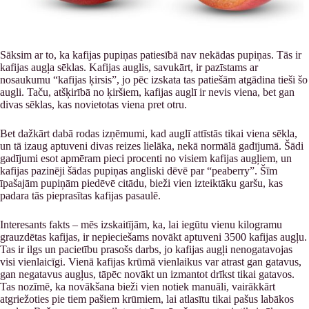
Sāksim ar to, ka kafijas pupiņas patiesībā nav nekādas pupiņas. Tās ir
kafijas augļa sēklas. Kafijas auglis, savukārt, ir pazīstams ar
nosaukumu “kafijas ķirsis”, jo pēc izskata tas patiešām atgādina tieši šo
augli. Taču, atšķirībā no ķiršiem, kafijas auglī ir nevis viena, bet gan
divas sēklas, kas novietotas viena pret otru.
Bet dažkārt dabā rodas izņēmumi, kad auglī attīstās tikai viena sēkla,
un tā izaug aptuveni divas reizes lielāka, nekā normālā gadījumā. Šādi
gadījumi esot apmēram pieci procenti no visiem kafijas augļiem, un
kafijas pazinēji šādas pupiņas angliski dēvē par “peaberry”. Šīm
īpašajām pupiņām piedēvē citādu, bieži vien izteiktāku garšu, kas
padara tās pieprasītas kafijas pasaulē.
Interesants fakts – mēs izskaitījām, ka, lai iegūtu vienu kilogramu
grauzdētas kafijas, ir nepieciešams novākt aptuveni 3500 kafijas augļu.
Tas ir ilgs un pacietību prasošs darbs, jo kafijas augļi nenogatavojas
visi vienlaicīgi. Vienā kafijas krūmā vienlaikus var atrast gan gatavus,
gan negatavus augļus, tāpēc novākt un izmantot drīkst tikai gatavos.
Tas nozīmē, ka novākšana bieži vien notiek manuāli, vairākkārt
atgriežoties pie tiem pašiem krūmiem, lai atlasītu tikai pašus labākos