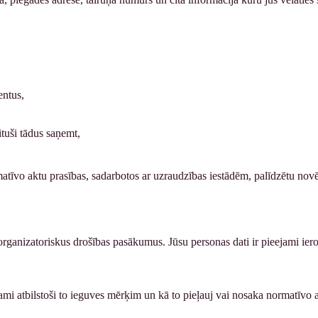
entus,
ituši tādus saņemt,
tīvo aktu prasības, sadarbotos ar uzraudzības iestādēm, palīdzētu novē
rganizatoriskus drošības pasākumus. Jūsu personas dati ir pieejami ier
šami atbilstoši to ieguves mērķim un kā to pieļauj vai nosaka normatīvo 