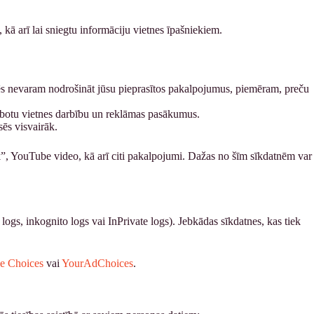
 kā arī lai sniegtu informāciju vietnes īpašniekiem.
m mēs nevaram nodrošināt jūsu pieprasītos pakalpojumus, piemēram, preču
zlabotu vietnes darbību un reklāmas pasākumus.
sēs visvairāk.
īk”, YouTube video, kā arī citi pakalpojumi. Dažas no šīm sīkdatnēm var
ogs, inkognito logs vai InPrivate logs). Jebkādas sīkdatnes, kas tiek
e Choices
vai
YourAdChoices
.