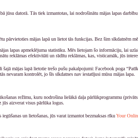
bā jūsu datorā. Tās tiek izmantotas, lai nodrošinātu mājas lapas darbību,
spētu pārvietoties mājas lapā un lietot tās funkcijas. Bez šim sīkdatnē
 mājas lapas apmeklējuma statistiku. Mēs lietojam šo informāciju, lai u
nātu reklāmas efektivitāti un rādītu reklāmas, kas, visticamāk, jūs intere
ādi šajā mājas lapā lietotie trešo pušu pakalpojumi: Facebook poga “Pat
 tās nevaram kontrolēt, jo šīs sīkdatnes nav iestatījusi mūsu mājas lapa.
lūkošanas režīmu, kuru nodrošina lielākā daļa pārlūkprogrammu (privāts l
z jūs aizverat visus pārlūka logus.
s iegūšanas un lietošanas, jūs varat izmantot bezmaksas rīku
Your Onlin