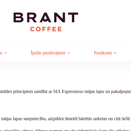
ja
Īpašie piedāvājumi
Pasākumi
strādes principiem saistībā ar SIA Espressioso mājas lapu un pakalpojum
ājas lapas starpniecību, aizpildot tīmeklī bāzētās anketas un citā tiešā
, piegādes adrese, tālruņa numurs un cita informācija kuru jūs vēlaties 