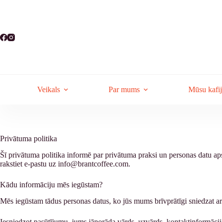
Skip
to
content
Veikals
Par mums
Mūsu kafi
Privātuma politika
Šī privātuma politika informē par privātuma praksi un personas datu ap
rakstiet e-pastu uz info@brantcoffee.com.
Kādu informāciju mēs iegūstam?
Mēs iegūstam tādus personas datus, ko jūs mums brīvprātīgi sniedzat ar m
Iesniedzot pasūtījumu, jums jānorāda vārds, uzvārds, kontaktinformācija