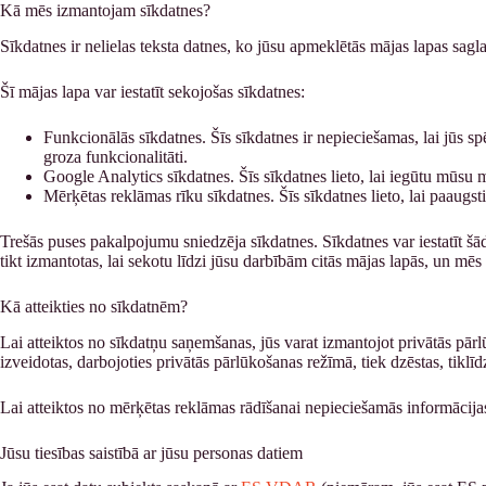
Kā mēs izmantojam sīkdatnes?
Sīkdatnes ir nelielas teksta datnes, ko jūsu apmeklētās mājas lapas sagla
Šī mājas lapa var iestatīt sekojošas sīkdatnes:
Funkcionālās sīkdatnes. Šīs sīkdatnes ir nepieciešamas, lai jūs 
groza funkcionalitāti.
Google Analytics sīkdatnes. Šīs sīkdatnes lieto, lai iegūtu mūsu
Mērķētas reklāmas rīku sīkdatnes. Šīs sīkdatnes lieto, lai paaugsti
Trešās puses pakalpojumu sniedzēja sīkdatnes. Sīkdatnes var iestatīt š
tikt izmantotas, lai sekotu līdzi jūsu darbībām citās mājas lapās, un mēs
Kā atteikties no sīkdatnēm?
Lai atteiktos no sīkdatņu saņemšanas, jūs varat izmantojot privātās pār
izveidotas, darbojoties privātās pārlūkošanas režīmā, tiek dzēstas, tiklīd
Lai atteiktos no mērķētas reklāmas rādīšanai nepieciešamās informācija
Jūsu tiesības saistībā ar jūsu personas datiem