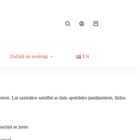
Shopping
cart
Dažādi un noderīgi
EN
iem. Lai sazinātos saistībā ar datu apstrādes jautājumiem, lūdzu
 saziņā ar jums.
sniegt.