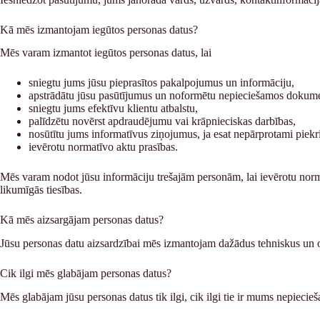
Kā mēs izmantojam iegūtos personas datus?
Mēs varam izmantot iegūtos personas datus, lai
sniegtu jums jūsu pieprasītos pakalpojumus un informāciju,
apstrādātu jūsu pasūtījumus un noformētu nepieciešamos dokum
sniegtu jums efektīvu klientu atbalstu,
palīdzētu novērst apdraudējumu vai krāpnieciskas darbības,
nosūtītu jums informatīvus ziņojumus, ja esat nepārprotami piekr
ievērotu normatīvo aktu prasības.
Mēs varam nodot jūsu informāciju trešajām personām, lai ievērotu norma
likumīgās tiesības.
Kā mēs aizsargājam personas datus?
Jūsu personas datu aizsardzībai mēs izmantojam dažādus tehniskus un o
Cik ilgi mēs glabājam personas datus?
Mēs glabājam jūsu personas datus tik ilgi, cik ilgi tie ir mums nepiecie