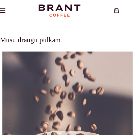
Skip
to
Shopping
content
cart
Mūsu draugu pulkam