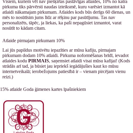
Visiem, kuriem vēl nav piešķirtas pastāvīgas atlaides, 10% no katra
pirkuma tiks pārvērsti naudas izteiksmē, kuru varēsiet izmantot kā
atlaidi nākamajam pirkumam. Atlaides kods būs derīgs 60 dienas, un
mēs to nosūtīsim jums līdz ar rēķinu par pasūtījumu. Tas nav
personalizēts, tāpēc, ja liekas, ka paši nepagūsiet izmantot, varat
nosūtīt to kādam citam.
Atlaide pirmajam pirkumam 10%
Lai jūs papildus motivētu iepazīties ar mūsu kafiju, pirmajam
pirkumam dodam 10% atlaidi. Pirkuma noformēšanas brīdī, ievadot
atlaides kodu
PIRMAIS
, saņemsiet atlaidi visai mūsu kafijai! (Kods
strādās arī tad, ja būsiet jau iepriekš iegādājušies kaut ko mūsu
internetveikalā; ierobežojums patiesībā ir – vienam pircējam vienu
reizi.)
15% atlaide Goda ģimenes kartes īpašniekiem