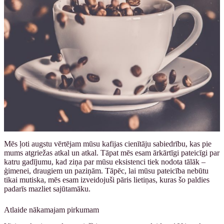
Mēs ļoti augstu vērtējam mūsu kafijas cienītāju sabiedrību, kas pie
mums atgriežas atkal un atkal. Tāpat mēs esam ārkārtīgi pateicīgi par
katru gadījumu, kad ziņa par mūsu eksistenci tiek nodota tālāk –
ģimenei, draugiem un paziņām. Tāpēc, lai mūsu pateicība nebūtu
tikai mutiska, mēs esam izveidojuši pāris lietiņas, kuras šo paldies
padarīs mazliet sajūtamāku.
Atlaide nākamajam pirkumam