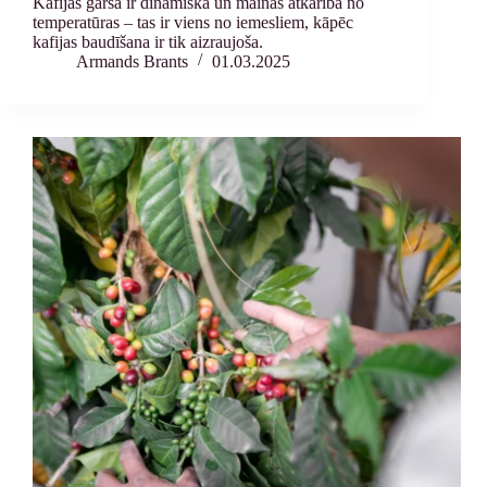
Kafijas garša ir dinamiska un mainās atkarībā no
temperatūras – tas ir viens no iemesliem, kāpēc
kafijas baudīšana ir tik aizraujoša.
Armands Brants
01.03.2025