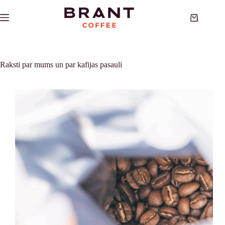
Skip
to
Shopping
content
cart
Raksti par mums un par kafijas pasauli