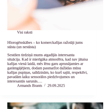
Visi raksti
Hlorogēnskābes – ko komerckafijas ražotāji jums
stāsta (un nestāsta)
Sestdien tirdziņā mums atgadījās interesanta
situācija. Kad ir mierīgāka atmosfēra, kad nav jātaisa
kafijas vienā laidā, mēs lēnu garu aprunājamies ar
garāmgājējiem, dodam pasmaržot dažādas mūsu
kafijas pupiņas, salīdzinām, ko kurš sajūt, respektīvi,
pavadām laiku sensorālos piedzīvojumos un
interesantās sarunās.…
Armands Brants
29.09.2025