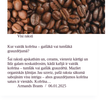
Visi raksti
Kur vairāk kofeīna – gaišākā vai tumšākā
grauzdējumā?
Šai rakstā apskatīsim un, cerams, vienreiz kārtīgi un
līdz galam noskaidrosim, kādā kafijā ir vairāk
kofeīna – tumšāk vai gaišāk grauzdētā. Mazliet
organiskās ķīmijas Jau uzreiz, pašā raksta sākumā
sabojāsim visu intrigu – abos grauzdējumos kofeīna
saturs ir vienāds. Kofeīna…
Armands Brants
06.01.2025