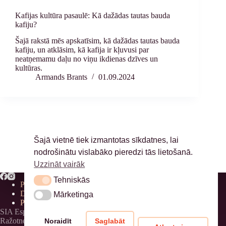
Kafijas kultūra pasaulē: Kā dažādas tautas bauda
kafiju?
Šajā rakstā mēs apskatīsim, kā dažādas tautas bauda
kafiju, un atklāsim, kā kafija ir kļuvusi par
neatņemamu daļu no viņu ikdienas dzīves un
kultūras.
Armands Brants
01.09.2024
NEXT
Šajā vietnē tiek izmantotas sīkdatnes, lai
nodrošinātu vislabāko pieredzi tās lietošanā.
Uzzināt vairāk
Tehniskās
Tehniskās
Privātuma politika
Distances līgums
Mārketinga
Mārketinga
Piegāde
SIA Espressioso, 40203311177
Ražotnes adrese: Birznieku iela 8, Birznieki, Ādažu novads
Noraidīt
Saglabāt