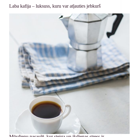
Laba kafija – luksuss, kuru var atļauties jebkurš
Mūsdienu pasaulē, kur steiga un ikdienas stress ir