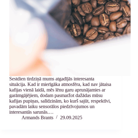
Sestdien tirdziņā mums atgadījās interesanta
situācija. Kad ir mierīgāka atmosfēra, kad nav jātaisa
kafijas vienā laidā, mēs lēnu garu aprunājamies ar
garāmgājējiem, dodam pasmaržot dažādas mūsu
kafijas pupiņas, salīdzinām, ko kurš sajūt, respektīvi,
pavadām laiku sensorālos piedzīvojumos un
interesantās sarunās.…
Armands Brants
29.09.2025