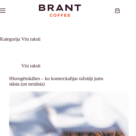
Skip
to
Shopping
content
cart
Kategorija
Visi raksti
Visi raksti
Hlorogēnskābes – ko komerckafijas ražotāji jums
stāsta (un nestāsta)