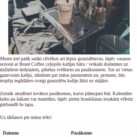
Mums ļoti patīk satikt cilvēkus arī ārpus grauzdētavas, tāpēc vasaras
sezonā ar Brant Coffee ceļojošo kafijas bāru / veikalu dodamies uz
dažādiem tirdziņiem, pilsētas svētkiem un pasākumiem. Tur uz vietas
gatavosim kafiju, stāstīsim par mūsu jaunumiem un, protams, būs
iespēja iegādāties svaigi grauzdētu kafiju līdzi uz mājām.
Zemāk atradīsiet tuvākos pasākumus, kuros plānojam būt. Kalendārs
laiku pa laikam var mainīties, tāpēc pirms braukšanas iesakām vēlreiz
pārbaudīt šo lapu.
Uz tikšanos pie mūsu telts!
Datums
Pasākums