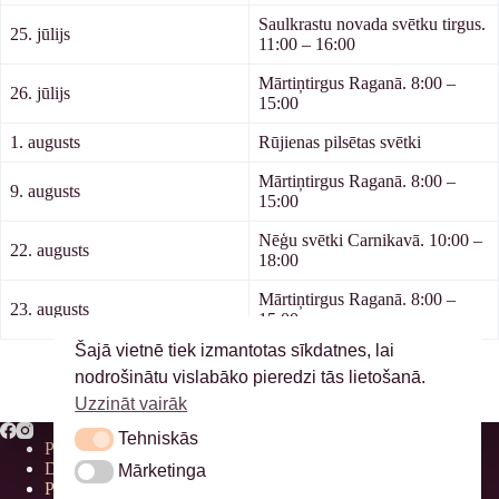
Saulkrastu novada svētku tirgus.
25. jūlijs
11:00 – 16:00
Mārtiņtirgus Raganā. 8:00 –
26. jūlijs
15:00
1. augusts
Rūjienas pilsētas svētki
Mārtiņtirgus Raganā. 8:00 –
9. augusts
15:00
Nēģu svētki Carnikavā. 10:00 –
22. augusts
18:00
Mārtiņtirgus Raganā. 8:00 –
23. augusts
15:00
Šajā vietnē tiek izmantotas sīkdatnes, lai
nodrošinātu vislabāko pieredzi tās lietošanā.
Uzzināt vairāk
Tehniskās
Tehniskās
Privātuma politika
Distances līgums
Mārketinga
Mārketinga
Piegāde