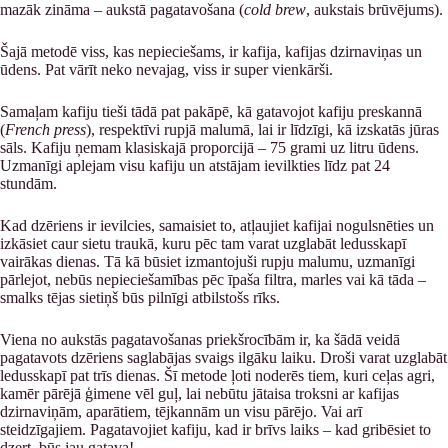
mazāk zināma – aukstā pagatavošana (
cold brew
, aukstais brūvējums).
Šajā metodē viss, kas nepieciešams, ir kafija, kafijas dzirnaviņas un
ūdens. Pat vārīt neko nevajag, viss ir super vienkārši.
Samaļam kafiju tieši tādā pat pakāpē, kā gatavojot kafiju preskannā
(
French press
), respektīvi rupjā malumā, lai ir līdzīgi, kā izskatās jūras
sāls. Kafiju ņemam klasiskajā proporcijā – 75 grami uz litru ūdens.
Uzmanīgi aplejam visu kafiju un atstājam ievilkties līdz pat 24
stundām.
Kad dzēriens ir ievilcies, samaisiet to, atļaujiet kafijai nogulsnēties un
izkāsiet caur sietu traukā, kuru pēc tam varat uzglabāt ledusskapī
vairākas dienas. Tā kā būsiet izmantojuši rupju malumu, uzmanīgi
pārlejot, nebūs nepieciešamības pēc īpaša filtra, marles vai kā tāda –
smalks tējas sietiņš būs pilnīgi atbilstošs rīks.
Viena no aukstās pagatavošanas priekšrocībām ir, ka šādā veidā
pagatavots dzēriens saglabājas svaigs ilgāku laiku. Droši varat uzglabāt
ledusskapī pat trīs dienas. Šī metode ļoti noderēs tiem, kuri ceļas agri,
kamēr pārējā ģimene vēl guļ, lai nebūtu jātaisa troksni ar kafijas
dzirnaviņām, aparātiem, tējkannām un visu pārējo. Vai arī
steidzīgajiem. Pagatavojiet kafiju, kad ir brīvs laiks – kad gribēsiet to
dzert, būs jau gatava!