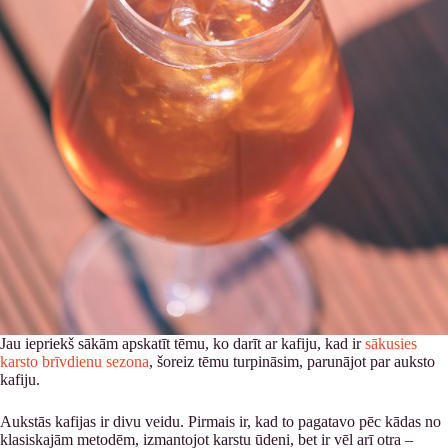
Jau iepriekš sākām apskatīt tēmu, ko darīt ar kafiju, kad ir
sākusies
karsto brīvdienu sezona
, šoreiz tēmu turpināsim, parunājot par auksto
kafiju.
Aukstās kafijas ir divu veidu. Pirmais ir, kad to pagatavo pēc kādas no
klasiskajām metodēm, izmantojot karstu ūdeni, bet ir vēl arī otra –