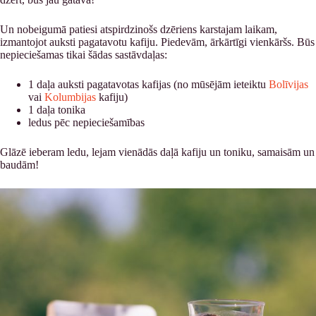
Un nobeigumā patiesi atspirdzinošs dzēriens karstajam laikam,
izmantojot auksti pagatavotu kafiju. Piedevām, ārkārtīgi vienkāršs. Būs
nepieciešamas tikai šādas sastāvdaļas:
1 daļa auksti pagatavotas kafijas (no mūsējām ieteiktu
Bolīvijas
vai
Kolumbijas
kafiju)
1 daļa tonika
ledus pēc nepieciešamības
Glāzē ieberam ledu, lejam vienādās daļā kafiju un toniku, samaisām un
baudām!