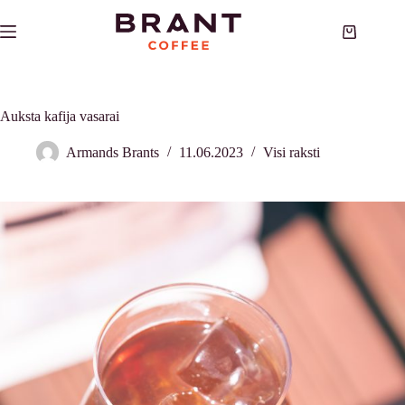
Skip
to
Shopping
content
cart
Auksta kafija vasarai
Armands Brants
11.06.2023
Visi raksti