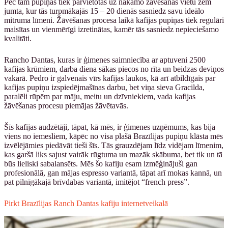
Pēc tam pupiņas tiek pārvietotas uz nākamo žāvēšanas vietu zem
jumta, kur tās turpmākajās 15 – 20 dienās sasniedz savu ideālo
mitruma līmeni. Žāvēšanas procesa laikā kafijas pupiņas tiek regulāri
maisītas un vienmērīgi izretinātas, kamēr tās sasniedz nepieciešamo
kvalitāti.
Rancho Dantas, kuras ir ģimenes saimniecība ar aptuveni 2500
kafijas krūmiem, darba diena sākas piecos no rīta un beidzas deviņos
vakarā. Pedro ir galvenais vīrs kafijas laukos, kā arī atbildīgais par
kafijas pupiņu izspiedējmašīnas darbu, bet viņa sieva Gracilda,
paralēli rūpēm par māju, meitu un dzīvniekiem, vada kafijas
žāvēšanas procesu piemājas žāvētavās.
Šīs kafijas audzētāji, tāpat, kā mēs, ir ģimenes uzņēmums, kas bija
viens no iemesliem, kāpēc no visa plašā Brazīlijas pupiņu klāsta mēs
izvēlējāmies piedāvāt tieši šīs. Tās grauzdējam līdz vidējam līmenim,
kas garšā liks sajust vairāk rūgtuma un mazāk skābuma, bet tik un tā
būs lieliski sabalansēts. Mēs šo kafiju esam izmēģinājuši gan
profesionālā, gan mājas espresso variantā, tāpat arī mokas kannā, un
pat pilnīgākajā brīvdabas variantā, imitējot “french press”.
Pirkt Brazīlijas Ranch Dantas kafiju internetveikalā