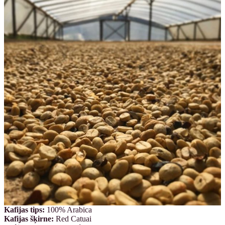
Kafijas tips:
100% Arabica
Kafijas šķirne:
Red Catuai