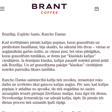
Skip
to
Shopping
content
cart
Brazīlija, Espírito Santo, Rancho Dantas
Kad izvēlējāmies pirmās kafijas pupiņas, kuras grauzdēsim un
piedāvāsim baudīšanai, bija skaidrs, ka sākumā būs divas – vienas ar
augļainākām garšas notīm, uz citrusu pusi, bet otras pilnīgākas,
kuras grauzdēsim tumšākas, ar domu par “klasiskās kafijas”
cienītājiem. Ja domājam klasiku, kafijas pasaulē noteikti pirmā prātā
nāk Brazīlija. Un arī grauzdējuma pakāpe “klasikas” cienītājiem
noteikti pareizāka liksies tumšāka.
Rancho Dantas saimniecībā kafija tiek novākta, izmantojot roku
darbu un izvēloties tikai gatavos kafijas augļus. Pēc tam, kad kafijas
pupiņas ir atdalītas no apvalka, tās tiek nogādātas no saules
aizsargātās terasēs pirmajai žāvēšanas stadijai, kura ilgst trīs dienas.
Neveiksmīga fermentācija var sabojāt kafiju, tāpēc šīs pirmās trīs
dienas process tiek uzmanīts īpaši rūpīgi.