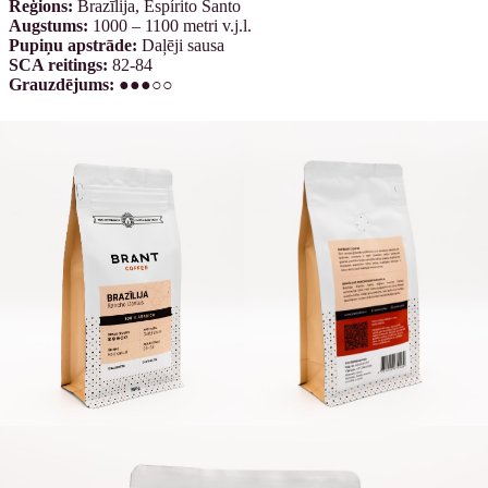
Reģions:
Brazīlija, Espírito Santo
Augstums:
1000 – 1100 metri v.j.l.
Pupiņu apstrāde:
Daļēji sausa
SCA reitings:
82-84
Grauzdējums:
●●●○○