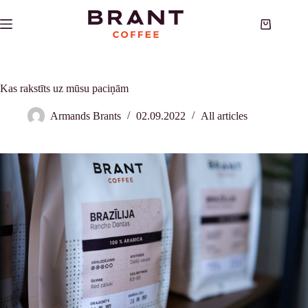
Skip
to
Shopping
content
cart
Kas rakstīts uz mūsu paciņām
Armands Brants
02.09.2022
All articles