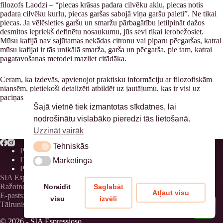
filozofs Laodzi – “piecas krāsas padara cilvēku aklu, piecas notis
padara cilvēku kurlu, piecas garšas sabojā viņa garšu paleti”. Ne tikai
piecas. Ja vēlēsieties garšu un smaržu pārbagātību ietilpināt dažos
desmitos iepriekš definētu nosaukumu, jūs sevi tikai ierobežosiet.
Mūsu kafijā nav sajūtamas nekādas citronu vai piparu pēcgaršas, katrai
mūsu kafijai ir tās unikālā smarža, garša un pēcgarša, pie tam, katrai
pagatavošanas metodei mazliet citādāka.
Ceram, ka izdevās, apvienojot praktisku informāciju ar filozofiskām
niansēm, pietiekoši detalizēti atbildēt uz jautājumu, kas ir visi uz
paciņas minētie mūsu kafijas parametri. Tālāk atliek tikai baudīt!
Šajā vietnē tiek izmantotas sīkdatnes, lai
nodrošinātu vislabāko pieredzi tās lietošanā.
Uzzināt vairāk
Tehniskās
Tehniskās
Privātuma politika
Distances līgums
Mārketinga
Mārketinga
Piegāde
SIA Espressioso, 40203311177
Ražotnes adrese: Birznieku iela 8, Birznieki, Ādažu novads
Noraidīt
Saglabāt
Atļaut visu
E-pasts: info@brantcoffee.com
visu
izvēli
Tālrunis: +371 28621846
© 2026 - SIA Espressioso