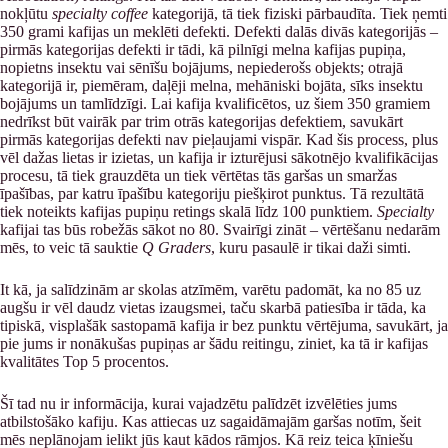
nokļūtu
specialty coffee
kategorijā, tā tiek fiziski pārbaudīta. Tiek ņemti
350 grami kafijas un meklēti defekti. Defekti dalās divās kategorijās –
pirmās kategorijas defekti ir tādi, kā pilnīgi melna kafijas pupiņa,
nopietns insektu vai sēnīšu bojājums, nepiederošs objekts; otrajā
kategorijā ir, piemēram, daļēji melna, mehāniski bojāta, sīks insektu
bojājums un tamlīdzīgi. Lai kafija kvalificētos, uz šiem 350 gramiem
nedrīkst būt vairāk par trim otrās kategorijas defektiem, savukārt
pirmās kategorijas defekti nav pieļaujami vispār. Kad šis process, plus
vēl dažas lietas ir izietas, un kafija ir izturējusi sākotnējo kvalifikācijas
procesu, tā tiek grauzdēta un tiek vērtētas tās garšas un smaržas
īpašības, par katru īpašību kategoriju piešķirot punktus. Tā rezultātā
tiek noteikts kafijas pupiņu retings skalā līdz 100 punktiem.
Specialty
kafijai tas būs robežās sākot no 80. Svairīgi zināt – vērtēšanu nedarām
mēs, to veic tā sauktie
Q Graders
, kuru pasaulē ir tikai daži simti.
It kā, ja salīdzinām ar skolas atzīmēm, varētu padomāt, ka no 85 uz
augšu ir vēl daudz vietas izaugsmei, taču skarbā patiesība ir tāda, ka
tipiskā, visplašāk sastopamā kafija ir bez punktu vērtējuma, savukārt, ja
pie jums ir nonākušas pupiņas ar šādu reitingu, ziniet, ka tā ir kafijas
kvalitātes Top 5 procentos.
Šī tad nu ir informācija, kurai vajadzētu palīdzēt izvēlēties jums
atbilstošāko kafiju. Kas attiecas uz sagaidāmajām garšas notīm, šeit
mēs neplānojam ielikt jūs kaut kādos rāmjos. Kā reiz teica ķīniešu