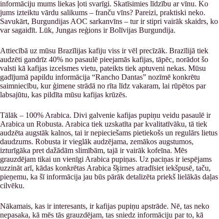
informāciju mums liekas ļoti svarīgi. Skatīsimies līdzību ar vīnu. Ko
jums izteiktu vārdu salikums – franču vīns? Pareizi, praktiski neko.
Savukārt, Burgundijas AOC sarkanvīns – tur ir stipri vairāk skaidrs, ko
var sagaidīt. Lūk, Jungas reģions ir Bolīvijas Burgundija.
Attiecībā uz mūsu Brazīlijas kafiju viss ir vēl precīzāk. Brazīlijā tiek
audzēti gandrīz 40% no pasaulē pieejamās kafijas, tāpēc, norādot šo
valsti kā kafijas izcelsmes vietu, pateikts tiek aptuveni nekas. Mūsu
gadījumā papildu informācija “Rancho Dantas” nozīmē konkrētu
saimniecību, kur ģimene strādā no rīta līdz vakaram, lai rūpētos par
labsajūtu, kas pildīta mūsu kafijas krūzēs.
Tālāk – 100% Arabica. Divi galvenie kafijas pupiņu veidu pasaulē ir
Arabica un Robusta. Arabica tiek uzskatīta par kvalitatīvāku, tā tiek
audzēta augstāk kalnos, tai ir nepieciešams pietiekošs un regulārs lietus
daudzums. Robusta ir vieglāk audzējama, zemākos augstumos,
izturīgāka pret dažādām slimībām, tajā ir vairāk kofeīna. Mēs
grauzdējam tikai un vienīgi Arabica pupiņas. Uz paciņas ir iespējams
uzzināt arī, kādas konkrētas Arabica šķirnes atradīsiet iekšpusē, taču,
pieņemu, ka šī informācija jau būs pārāk detalizēta priekš lielākās daļas
cilvēku.
Nākamais, kas ir interesants, ir kafijas pupiņu apstrāde. Nē, tas neko
nepasaka, kā mēs tās grauzdējam, tas sniedz informāciju par to, kā