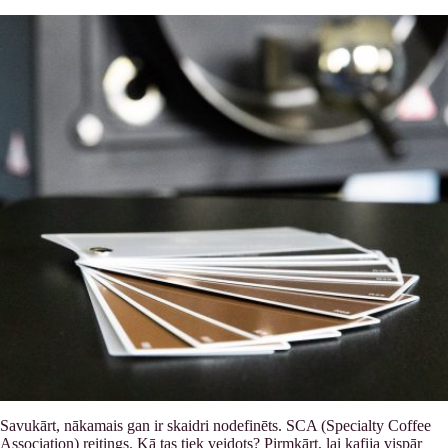
Savukārt, nākamais gan ir skaidri nodefinēts. SCA (Specialty Coffee
Association) reitings. Kā tas tiek veidots? Pirmkārt, lai kafija vispār