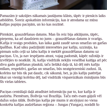
Pamazām ir sakrājies nākamais jautājumu klāsts, tāpēc ir pienācis laiks
atbildēm. Šoreiz apskatīsim informāciju, kas ir atrodama uz mūsu
kafijas pupiņu paciņām, un ko kas nozīmē.
Pirmkārt, grauzdēšanas datums. Man šis reiz bija atklājums, tāpēc,
pieņemu, ka arī daudziem no jums – grauzdēšanas datums ir svarīgs.
Kafija ir svaigs produkts, kas laika gaitā zaudē savas smaržas un garšas
īpašības. Kad sāku padziļināti interesēties par kafiju, uzzināju, ka
pirmais solis ceļā uz labu kafiju ir meklēt grauzdēšanas datumu uz
paciņas. Un, ja nav iespējams atrast, vajag padomāt, kāpēc ražotājs ir
izvēlējies to neatklāt. Jā, kafija visdrīzāk nekļūs veselībai kaitīga arī pēc
divu gadu gulēšanas plauktā, taču lielākā daļa tā, kā dēļ mēs kafiju
mīlam, respektīvi, garšas un smaržas, būs neatgriezeniski zudusi. Jā,
kofeīns tur būs tik pat daudz, cik sākumā, bet, ja jūs kafiju patērējat
tikai un vienīgi kofeīna dēļ, tad visdrīzāk vispareizākais risinājums būs
šīs vielas tabletes.
Paciņas centrālajā daļā atradīsiet informāciju par to, kur kafija ir
audzēta. Piemēram, Bolīvija vai Brazīlija. Taču mēs esam gājuši vēl
dažus soļus tālāk. Bolīvijas kafija pie mums ir atceļojusi no viena
konkrēta kafijas audzēšanas reģiona – Jungas (Yungas), norādīt šo