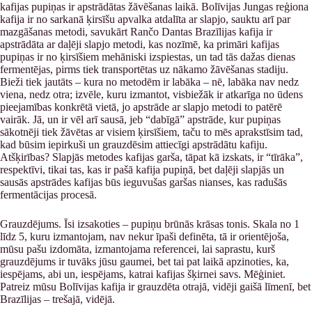
kafijas pupiņas ir apstrādātas žāvēšanas laikā. Bolīvijas Jungas reģiona
kafija ir no sarkanā ķirsīšu apvalka atdalīta ar slapjo, sauktu arī par
mazgāšanas metodi, savukārt Rančo Dantas Brazīlijas kafija ir
apstrādāta ar daļēji slapjo metodi, kas nozīmē, ka primāri kafijas
pupiņas ir no ķirsīšiem mehāniski izspiestas, un tad tās dažas dienas
fermentējas, pirms tiek transportētas uz nākamo žāvēšanas stadiju.
Bieži tiek jautāts – kura no metodēm ir labāka – nē, labāka nav nedz
viena, nedz otra; izvēle, kuru izmantot, visbiežāk ir atkarīga no ūdens
pieejamības konkrētā vietā, jo apstrāde ar slapjo metodi to patērē
vairāk. Jā, un ir vēl arī sausā, jeb “dabīgā” apstrāde, kur pupiņas
sākotnēji tiek žāvētas ar visiem ķirsīšiem, taču to mēs aprakstīsim tad,
kad būsim iepirkuši un grauzdēsim attiecīgi apstrādātu kafiju.
Atšķirības? Slapjās metodes kafijas garša, tāpat kā izskats, ir “tīrāka”,
respektīvi, tikai tas, kas ir pašā kafija pupiņā, bet daļēji slapjās un
sausās apstrādes kafijas būs ieguvušas garšas nianses, kas radušās
fermentācijas procesā.
Grauzdējums. Īsi izsakoties – pupiņu brūnās krāsas tonis. Skala no 1
līdz 5, kuru izmantojam, nav nekur īpaši definēta, tā ir orientējoša,
mūsu pašu izdomāta, izmantojama referencei, lai saprastu, kurš
grauzdējums ir tuvāks jūsu gaumei, bet tai pat laikā apzinoties, ka,
iespējams, abi un, iespējams, katrai kafijas šķirnei savs. Mēģiniet.
Patreiz mūsu Bolīvijas kafija ir grauzdēta otrajā, vidēji gaišā līmenī, bet
Brazīlijas – trešajā, vidējā.