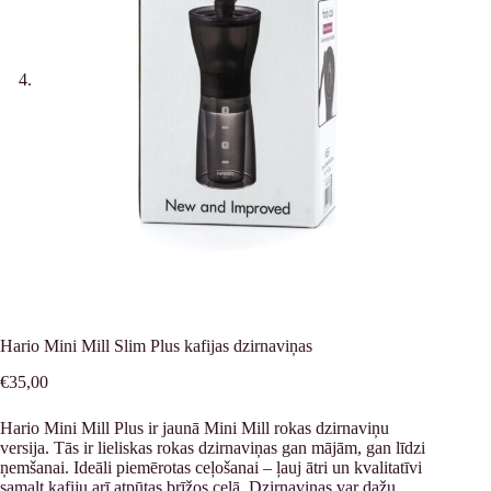
Hario Mini Mill Slim Plus kafijas dzirnaviņas
€
35,00
Hario Mini Mill Plus ir jaunā Mini Mill rokas dzirnaviņu
versija. Tās ir lieliskas rokas dzirnaviņas gan mājām, gan līdzi
ņemšanai. Ideāli piemērotas ceļošanai – ļauj ātri un kvalitatīvi
samalt kafiju arī atpūtas brīžos ceļā. Dzirnaviņas var dažu