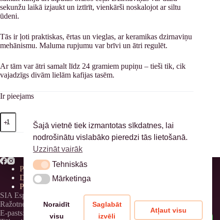
sekunžu laikā izjaukt un iztīrīt, vienkārši noskalojot ar siltu
ūdeni.
Tās ir ļoti praktiskas, ērtas un vieglas, ar keramikas dzirnaviņu
mehānismu. Maluma rupjumu var brīvi un ātri regulēt.
Ar tām var ātri samalt līdz 24 gramiem pupiņu – tieši tik, cik
vajadzīgs divām lielām kafijas tasēm.
Ir pieejams
Hario
Pievienot grozam
Mini
Šajā vietnē tiek izmantotas sīkdatnes, lai
Mill
nodrošinātu vislabāko pieredzi tās lietošanā.
Slim
Uzzināt vairāk
Plus
kafijas
Tehniskās
Tehniskās
dzirnaviņas
Privātuma politika
daudzums
Distances līgums
Mārketinga
Mārketinga
Piegāde
SIA Espressioso, 40203311177
Ražotnes adrese: Birznieku iela 8, Birznieki, Ādažu novads
Noraidīt
Saglabāt
Atļaut visu
E-pasts: info@brantcoffee.com
visu
izvēli