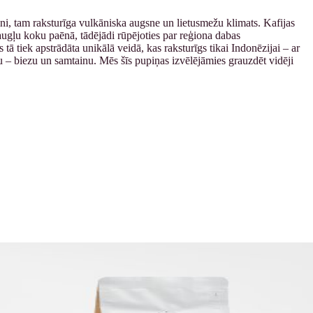
lni, tam raksturīga vulkāniska augsne un lietusmežu klimats. Kafijas
augļu koku paēnā, tādējādi rūpējoties par reģiona dabas
ā tiek apstrādāta unikālā veidā, kas raksturīgs tikai Indonēzijai – ar
šu – biezu un samtainu. Mēs šīs pupiņas izvēlējāmies grauzdēt vidēji