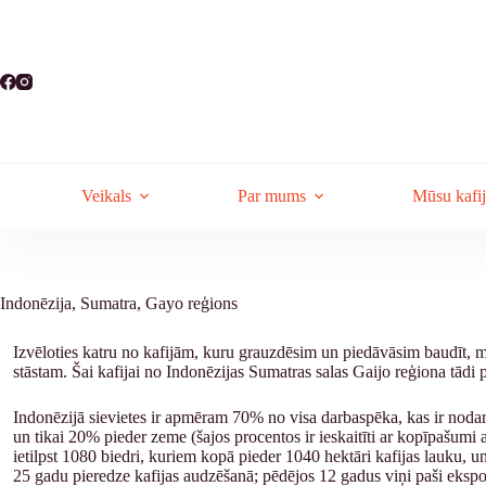
Skip
to
content
Veikals
Par mums
Mūsu kafi
Indonēzija, Sumatra, Gayo reģions
Izvēloties katru no kafijām, kuru grauzdēsim un piedāvāsim baudīt, mē
stāstam. Šai kafijai no Indonēzijas Sumatras salas Gaijo reģiona tādi pa
Indonēzijā sievietes ir apmēram 70% no visa darbaspēka, kas ir nodarb
un tikai 20% pieder zeme (šajos procentos ir ieskaitīti ar kopīpašumi
ietilpst 1080 biedri, kuriem kopā pieder 1040 hektāri kafijas lauku, u
25 gadu pieredze kafijas audzēšanā; pēdējos 12 gadus viņi paši ekspo