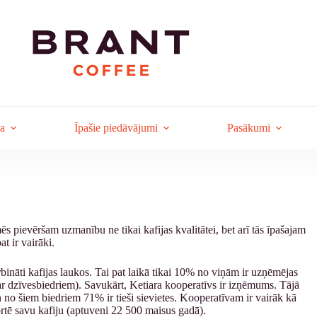
ja
Īpašie piedāvājumi
Pasākumi
s pievēršam uzmanību ne tikai kafijas kvalitātei, bet arī tās īpašajam
t ir vairāki.
ināti kafijas laukos. Tai pat laikā tikai 10% no viņām ir uzņēmējas
 ar dzīvesbiedriem). Savukārt, Ketiara kooperatīvs ir izņēmums. Tājā
n no šiem biedriem 71% ir tieši sievietes. Kooperatīvam ir vairāk kā
rtē savu kafiju (aptuveni 22 500 maisus gadā).