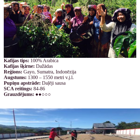
Kafijas tips:
100% Arabica
Kafijas šķirne:
Dažādas
Reģions:
Gayo, Sumatra, Indonēzija
Augstums:
1300 – 1550 metri v.j.l.
Pupiņu apstrāde:
Daļēji sausa
SCA reitings:
84-86
Grauzdējums:
●●○○○