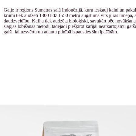
Gaijo ir reģions Sumatras salā Indonēzijā, kuru ieskauj kalni un paka
krūmi tiek audzēti 1300 līdz 1550 metru augstumā virs jūras līmeņa, 
daudzveidību. Kafija tiek audzēta bioloģiski, savukārt pēc novākšanas t
slapjās lobīšanas metodi, tādējādi piešķirot kafijai neatkārtojamu gar
gaiši, lai uzsvērtu un atļautu pilnībā izpausties šīm īpašībām.