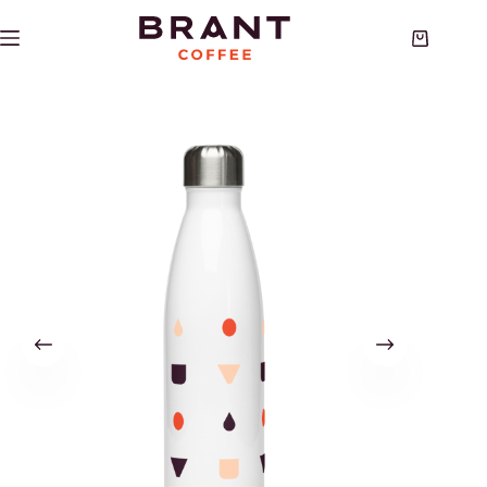
Skip
to
Shopping
content
cart