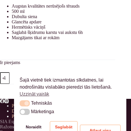
Augstas kvalitātes nerūsējošs tērauds
500 ml
Dubulta siena
Glancēta apdare
Hermētisks vāciņš
Saglabā šķidrumu karstu vai aukstu 6h
Mazgājams tikai ar rokām
Ir pieejams
Brant
Pievienot grozam
Coffee
Šajā vietnē tiek izmantotas sīkdatnes, lai
termopudele
nodrošinātu vislabāko pieredzi tās lietošanā.
daudzums
Uzzināt vairāk
Tehniskās
Tehniskās
Privātuma politika
Distances līgums
Mārketinga
Mārketinga
Piegāde
SIA Espressioso, 40203311177
Ražotnes adrese: Birznieku iela 8, Birznieki, Ādažu novads
Noraidīt
Saglabāt
Atļaut visu